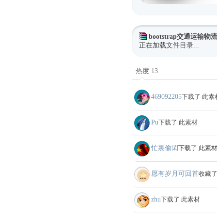
bootstrap交通运输
正在加载文件目录...
热度 13
469092205
下载了 此素
Pu
下载了 此素材
忙裏偷閑
下载了 此素
愿有岁月可回首
收藏了
zhu
下载了 此素材