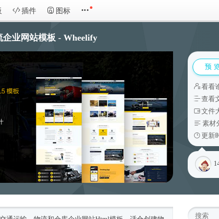
板
插件
图标
企业网站模板 - Wheelify
预 
看看
查看
文件大
素材
更新时
1