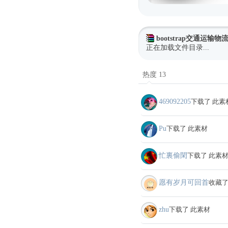
bootstrap交通运输
正在加载文件目录...
热度 13
469092205
下载了 此素
Pu
下载了 此素材
忙裏偷閑
下载了 此素
愿有岁月可回首
收藏了
zhu
下载了 此素材