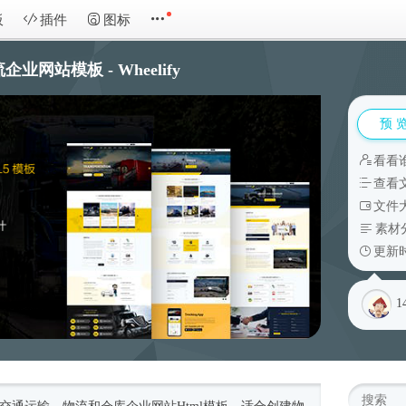
板
插件
图标
企业网站模板 - Wheelify
预 
看看
查看
文件大
素材
更新时
1