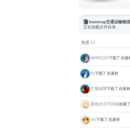
bootstrap交通运输
正在加载文件目录...
热度 13
469092205
下载了 此素
Pu
下载了 此素材
忙裏偷閑
下载了 此素
愿有岁月可回首
收藏了
zhu
下载了 此素材