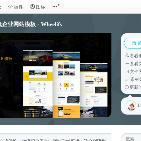
板
插件
图标
企业网站模板 - Wheelify
预 
看看
查看
文件大
素材
更新时
1